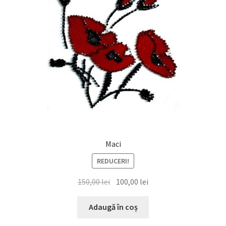
Maci
REDUCERI!
Prețul
Prețul
150,00
lei
100,00
lei
inițial
curent
a
este:
Adaugă în coș
fost:
100,00 lei.