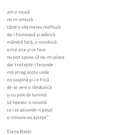
am o muză
nu m-amuză
când o văd mereu mofluză
da-i frumoasă şi adâncă
mândră fată, o româncă
orice zice şi ce face
nu pot spune că nu-mi place
dar tristeţile-i fecunde
mă atrag acolo unde
ea suspină şi i-e frică
de-ar veni o rândunică
şi cu paie de lumină
să lipeasc-o vizuină
ce i se ascunde-n piept
o minune eu aştept”
Elena Malec