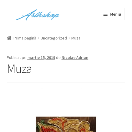
Sari
Sari
Meniu
la
la
navigare
conținut
Prima pagină
Prima pagină
Uncategorized
Muza
Blog
Publicat pe
martie 15, 2019
de
Nicolae Adrian
Cart
Muza
Checkout
Contact
Contul meu
Despre Noi