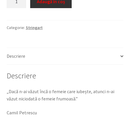
Adaugă în coș
Portret
Femeie
1
Categorie:
Stringart
Descriere
Descriere
„Dacă n-ai văzut încă o femeie care iubește, atunci n-ai
văzut niciodată o femeie frumoasă.”
Camil Petrescu