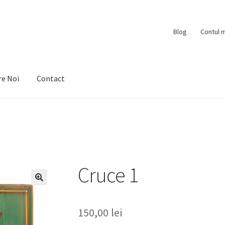
Blog
Contul 
re Noi
Contact
ntul meu
Despre Noi
Personalizari
Privacy Policy
Shop
Cruce 1
150,00
lei