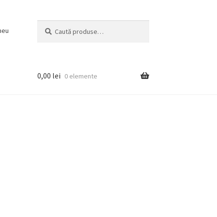
Caută
Caută
meu
după:
0,00
lei
0 elemente