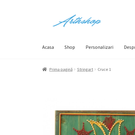
Sari
Sari
la
la
navigare
conținut
Acasa
Shop
Personalizari
Desp
Prima pagină
Blog
Cart
Checkout
Contact
Co
Prima pagină
Stringart
Cruce 1