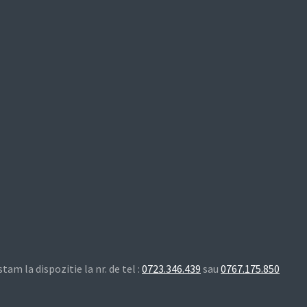
m la dispozitie la nr. de tel :
0723.346.439
sau
0767.175.850