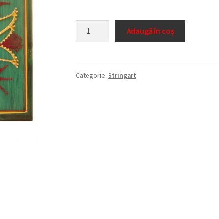
Cantitate
Adaugă în coș
Cruce
1
Categorie:
Stringart